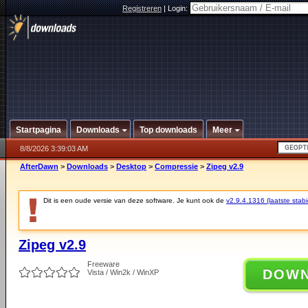
Registreren
|
Login:
Startpagina
Downloads
Top downloads
Meer
8/8/2026 3:39:03 AM
AfterDawn
>
Downloads
>
Desktop
>
Compressie
>
Zipeg v2.9
Dit is een oude versie van deze software. Je kunt ook de
v2.9.4.1316 (laatste stabi
Zipeg v2.9
Freeware
DOW
Vista / Win2k / WinXP