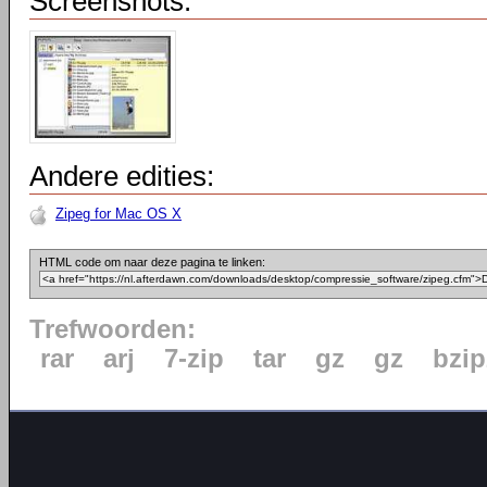
Screenshots:
Andere edities:
Zipeg for Mac OS X
HTML code om naar deze pagina te linken:
Trefwoorden:
rar
arj
7-zip
tar
gz
gz
bzip