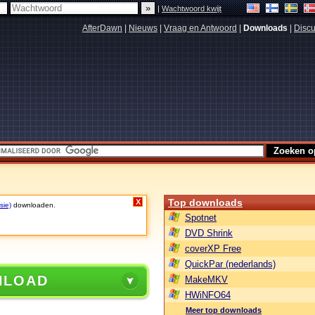
|
Wachtwoord kwijt
AfterDawn
|
Nieuws
|
Vraag en Antwoord
|
Downloads
|
Discu
Top downloads
X
sie)
downloaden.
Spotnet
DVD Shrink
coverXP Free
QuickPar (nederlands)
NLOAD
MakeMKV
HWiNFO64
Meer top downloads