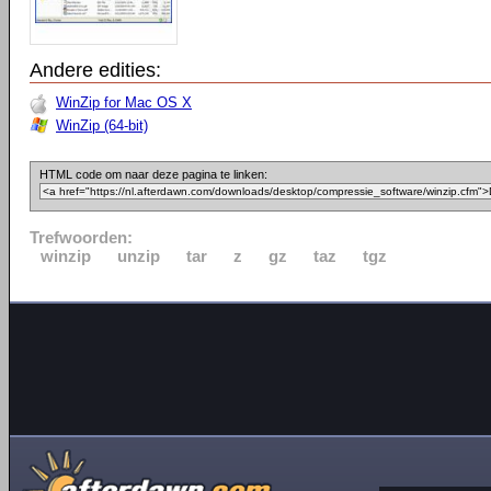
Andere edities:
WinZip for Mac OS X
WinZip (64-bit)
HTML code om naar deze pagina te linken:
Trefwoorden:
winzip
unzip
tar
z
gz
taz
tgz