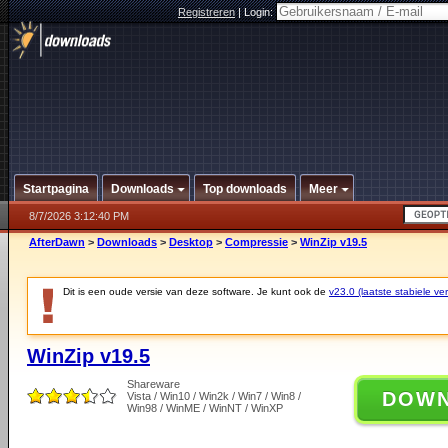
Registreren
|
Login:
Startpagina
Downloads
Top downloads
Meer
8/7/2026 3:12:40 PM
AfterDawn
>
Downloads
>
Desktop
>
Compressie
>
WinZip v19.5
Dit is een oude versie van deze software. Je kunt ook de
v23.0 (laatste stabiele ver
WinZip v19.5
Shareware
DOW
Vista / Win10 / Win2k / Win7 / Win8 /
Win98 / WinME / WinNT / WinXP