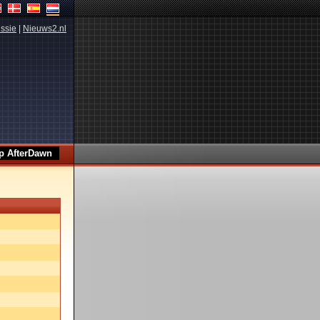
ssie
|
Nieuws2.nl