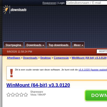
Registreren
|
Login:
Startpagina
Downloads
Top downloads
Meer
8/8/2026 11:58:24 PM
AfterDawn
>
Downloads
>
Desktop
>
Compressie
>
WinMount (64-bit) v3.3.0120
Dit is een oude versie van deze software. Je kunt ook de
v3.4.1020 (laatste stabiel
WinMount (64-bit) v3.3.0120
Shareware
DOW
Vista / WinXP