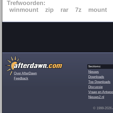
Trefwoorden:
winmount
zip
rar
7z
mount
Sections:
Nieuws
Over AfterDawn
Downloads
Feedback
Top Downloads
Discussie
Vraag en Antwoo
Nieuws2.nl
© 1999-2026