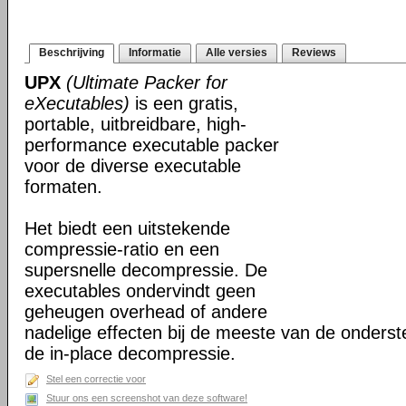
Beschrijving
Informatie
Alle versies
Reviews
UPX
(Ultimate Packer for
eXecutables)
is een gratis,
portable, uitbreidbare, high-
performance executable packer
voor de diverse executable
formaten.
Het biedt een uitstekende
compressie-ratio en een
supersnelle decompressie. De
executables ondervindt geen
geheugen overhead of andere
nadelige effecten bij de meeste van de onderst
de in-place decompressie.
Stel een correctie voor
Stuur ons een screenshot van deze software!