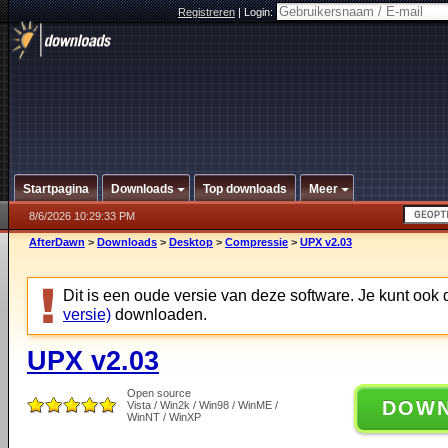
Registreren
|
Login:
Startpagina
Downloads
Top downloads
Meer
8/6/2026 10:29:33 PM
AfterDawn
>
Downloads
>
Desktop
>
Compressie
>
UPX v2.03
Dit is een oude versie van deze software. Je kunt ook
versie)
downloaden.
UPX v2.03
Open source
DOW
Vista / Win2k / Win98 / WinME /
WinNT / WinXP