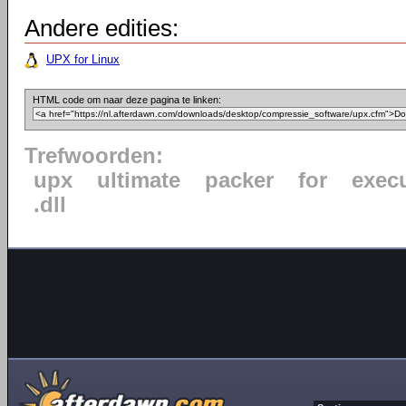
Andere edities:
UPX for Linux
HTML code om naar deze pagina te linken:
Trefwoorden:
upx
ultimate
packer
for
exec
.dll