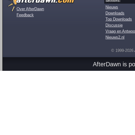
Sections:
Nieuws
Over AfterDawn
Downloads
Feedback
Top Downloads
Discussie
Vraag en Antwoo
Nieuws2.nl
© 1999-2026
AfterDawn is p