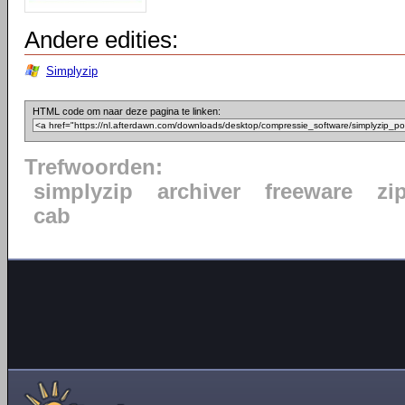
Andere edities:
Simplyzip
HTML code om naar deze pagina te linken:
Trefwoorden:
simplyzip
archiver
freeware
zi
cab