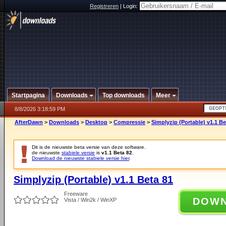
Registreren
|
Login:
Startpagina
Downloads
Top downloads
Meer
8/8/2026 3:18:59 PM
AfterDawn
>
Downloads
>
Desktop
>
Compressie
>
Simplyzip (Portable) v1.1 Be
Dit is de nieuwste beta versie van deze software.
de nieuwste
stabiele versie
is
v1.1 Beta 82
.
Download de nieuwste stabiele versie hier
.
Simplyzip (Portable) v1.1 Beta 81
Freeware
DOW
Vista / Win2k / WinXP