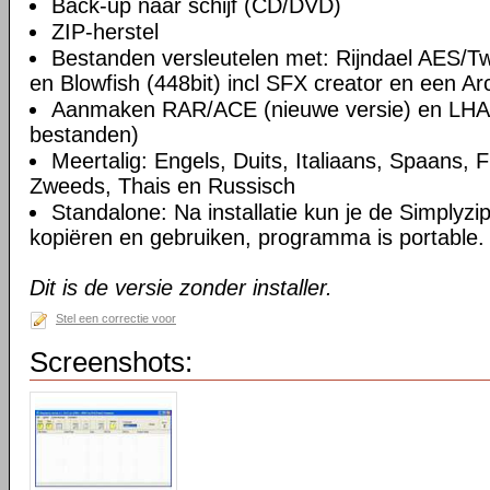
Back-up naar schijf (CD/DVD)
ZIP-herstel
Bestanden versleutelen met: Rijndael AES/Tw
en Blowfish (448bit) incl SFX creator en een A
Aanmaken RAR/ACE (nieuwe versie) en LHA 
bestanden)
Meertalig: Engels, Duits, Italiaans, Spaans, 
Zweeds, Thais en Russisch
Standalone: Na installatie kun je de Simplyz
kopiëren en gebruiken, programma is portable.
Dit is de versie zonder installer.
Stel een correctie voor
Screenshots: