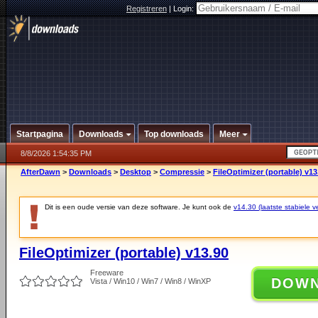
Registreren
|
Login:
Startpagina
Downloads
Top downloads
Meer
8/8/2026 1:54:35 PM
AfterDawn
>
Downloads
>
Desktop
>
Compressie
>
FileOptimizer (portable) v13
Dit is een oude versie van deze software. Je kunt ook de
v14.30 (laatste stabiele ve
FileOptimizer (portable) v13.90
Freeware
DOW
Vista / Win10 / Win7 / Win8 / WinXP