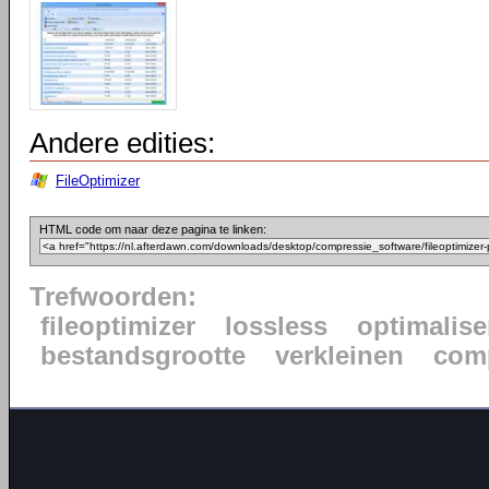
Andere edities:
FileOptimizer
HTML code om naar deze pagina te linken:
Trefwoorden:
fileoptimizer
lossless
optimalise
bestandsgrootte
verkleinen
com