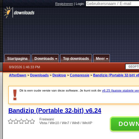
Registreren
|
Login:
Startpagina
Downloads
Top downloads
Meer
8/9/2026 1:46:33 PM
AfterDawn
>
Downloads
>
Desktop
>
Compressie
>
Bandizip (Portable 32-bit) v
Dit is een oude versie van deze software. Je kunt ook de
v6.25 (laatste stabiele ver
Bandizip (Portable 32-bit) v6.24
Freeware
DOW
Vista / Win10 / Win7 / Win8 / WinXP