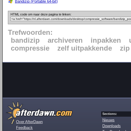
Bandizip (Portable 64-bit)
HTML code om naar deze pagina te linken:
Trefwoorden:
bandizip
archiveren
inpakken
compressie
zelf uitpakkende
zip
Sections:
Nieuws
Over AfterDawn
Downloads
Feedback