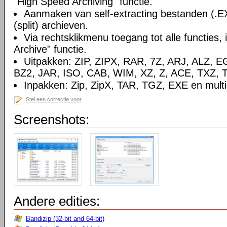
"High Speed Archiving" functie.
Aanmaken van self-extracting bestanden (.E
(split) archieven.
Via rechtsklikmenu toegang tot alle functies, 
Archive" functie.
Uitpakken: ZIP, ZIPX, RAR, 7Z, ARJ, ALZ, 
BZ2, JAR, ISO, CAB, WIM, XZ, Z, ACE, TXZ, 
Inpakken: Zip, ZipX, TAR, TGZ, EXE en multi-
Stel een correctie voor
Screenshots:
Andere edities:
Bandizip (32-bit and 64-bit)