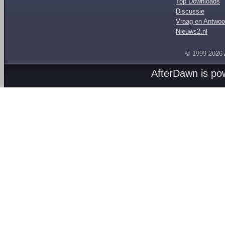
Top Downloads
Discussie
Vraag en Antwoo
Nieuws2.nl
© 1999-2026
AfterDawn is p