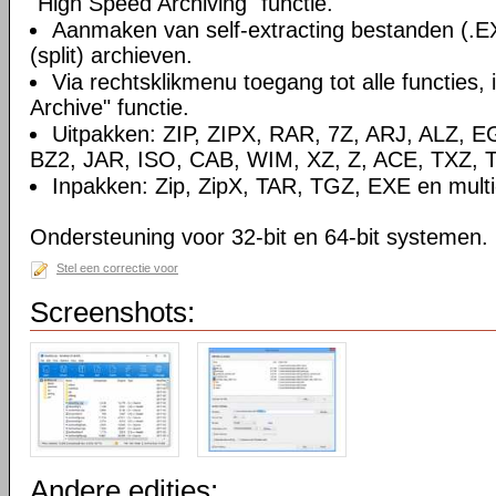
"High Speed Archiving" functie.
Aanmaken van self-extracting bestanden (.E
(split) archieven.
Via rechtsklikmenu toegang tot alle functies, 
Archive" functie.
Uitpakken: ZIP, ZIPX, RAR, 7Z, ARJ, ALZ, 
BZ2, JAR, ISO, CAB, WIM, XZ, Z, ACE, TXZ, 
Inpakken: Zip, ZipX, TAR, TGZ, EXE en multi-
Ondersteuning voor 32-bit en 64-bit systemen.
Stel een correctie voor
Screenshots:
Andere edities: