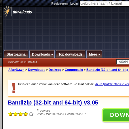
Registreren
|
Login:
Startpagina
Downloads
Top downloads
Meer
8/8/2026 8:20:06 AM
AfterDawn
>
Downloads
>
Desktop
>
Compressie
>
Bandizip (32-bit and 64-bit)
Dit is een oude versie van deze software. Je kunt ook de
v6.25 (laatste stabiele ver
Bandizip (32-bit and 64-bit) v3.05
Freeware
DOW
Vista / Win10 / Win7 / Win8 / WinXP