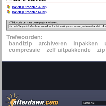
Bandizip (Portable 32-bit)
Bandizip (Portable 64-bit)
HTML code om naar deze pagina te linken:
Trefwoorden:
bandizip
archiveren
inpakken
compressie
zelf uitpakkende
zip
Sections: