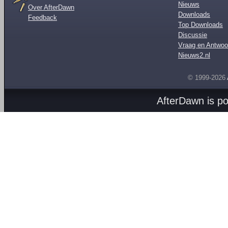
Nieuws
Over AfterDawn
Downloads
Feedback
Top Downloads
Discussie
Vraag en Antwoo
Nieuws2.nl
© 1999-2026
AfterDawn is p