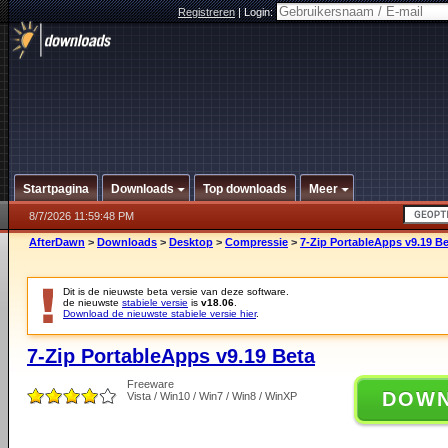
Registreren
|
Login:
Startpagina
Downloads
Top downloads
Meer
8/7/2026 11:59:48 PM
AfterDawn
>
Downloads
>
Desktop
>
Compressie
>
7-Zip PortableApps v9.19 B
Dit is de nieuwste beta versie van deze software.
de nieuwste
stabiele versie
is
v18.06
.
Download de nieuwste stabiele versie hier
.
7-Zip PortableApps v9.19 Beta
Freeware
DOW
Vista / Win10 / Win7 / Win8 / WinXP