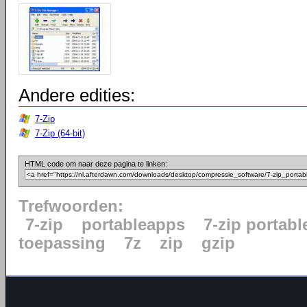
Andere edities:
7-Zip
7-Zip (64-bit)
HTML code om naar deze pagina te linken:
Trefwoorden:
7-zip
portableapps
7-zip portabl
toepassing
7z
zip
gzip