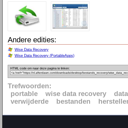
Andere edities:
Wise Data Recovery
Wise Data Recovery (PortableApps)
HTML code om naar deze pagina te linken:
Trefwoorden:
portable
wise data recovery
data
verwijderde
bestanden
herstelle