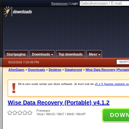
Registreren
|
Login:
Startpagina
Downloads
Top downloads
Meer
8/10/2026 7:03:49 PM
AfterDawn
>
Downloads
>
Desktop
>
Dataherstel
>
Wise Data Recovery (Portable
Dit is een oude versie van deze software. Je kunt ook de
v5.1.5 (laatste stabiele ve
Wise Data Recovery (Portable) v4.1.2
Freeware
DOW
Vista / Win10 / Win7 / Win8 / WinXP