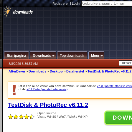
Registreren
|
Login:
Startpagina
Downloads
Top downloads
Meer
8/8/2026 8:36:57 AM
AfterDawn
>
Downloads
>
Desktop
>
Dataherstel
>
TestDisk & PhotoRec v6.11.2
Dit is een oude versie van deze software. Je kunt ook de
v7.0 (laatste stabiele vers
of de
v7.1 Beta (laatste beta versie)
.
TestDisk & PhotoRec v6.11.2
Open source
DOW
Vista / Win10 / Win7 / Win8 / WinXP