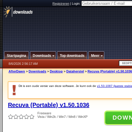
Registreren
|
Login:
Startpagina
Downloads
Top downloads
Meer
8/6/2026 2:56:17 AM
AfterDawn
>
Downloads
>
Desktop
>
Dataherstel
>
Recuva (Portable) v1.50.1036
Dit is een oude versie van deze software. Je kunt ook de
v1.53.1087 (laatste stabie
Recuva (Portable) v1.50.1036
Freeware
DOW
Vista / Win2k / Win7 / Win8 / WinXP