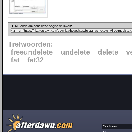
HTML code om naar deze pagina te linken:
Trefwoorden:
freeundelete
undelete
delete
v
fat
fat32
Sections: