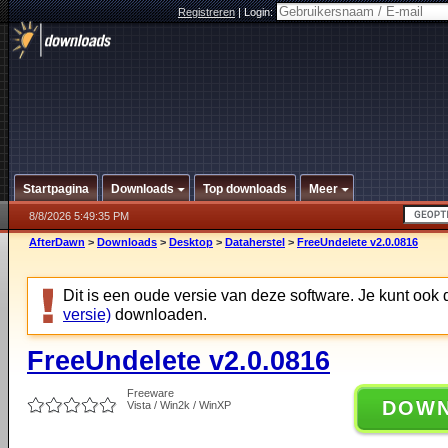
Registreren
|
Login:
Startpagina
Downloads
Top downloads
Meer
8/8/2026 5:49:35 PM
AfterDawn
>
Downloads
>
Desktop
>
Dataherstel
>
FreeUndelete v2.0.0816
Dit is een oude versie van deze software. Je kunt ook
versie)
downloaden.
FreeUndelete v2.0.0816
Freeware
DOW
Vista / Win2k / WinXP