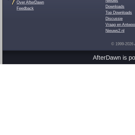
Nieuws
Over AfterDawn
Downloads
Feedback
Top Downloads
Discussie
Vraag en Antwoo
Nieuws2.nl
© 1999-2026
AfterDawn is p