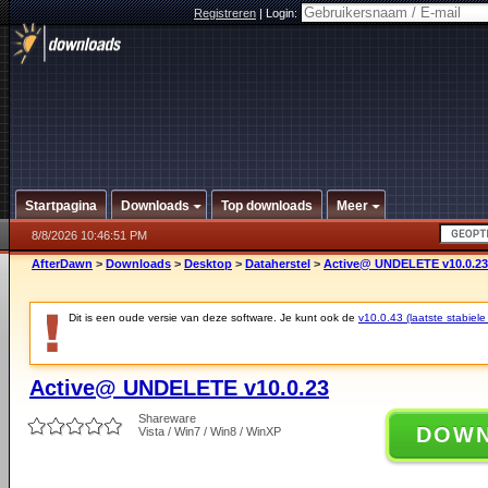
Registreren
|
Login:
Startpagina
Downloads
Top downloads
Meer
8/8/2026 10:46:51 PM
AfterDawn
>
Downloads
>
Desktop
>
Dataherstel
>
Active@ UNDELETE v10.0.23
Dit is een oude versie van deze software. Je kunt ook de
v10.0.43 (laatste stabiele
Active@ UNDELETE v10.0.23
Shareware
DOW
Vista / Win7 / Win8 / WinXP