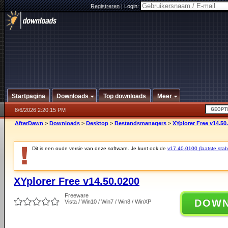
Registreren
|
Login:
Startpagina
Downloads
Top downloads
Meer
8/6/2026 2:20:15 PM
AfterDawn
>
Downloads
>
Desktop
>
Bestandsmanagers
>
XYplorer Free v14.50
Dit is een oude versie van deze software. Je kunt ook de
v17.40.0100 (laatste stabi
XYplorer Free v14.50.0200
Freeware
DOW
Vista / Win10 / Win7 / Win8 / WinXP