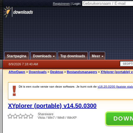
Registreren
|
Login:
Startpagina
Downloads
Top downloads
Meer
8/9/2026 7:18:40 AM
AfterDawn
>
Downloads
>
Desktop
>
Bestandsmanagers
>
XYplorer (portable) 
Dit is een oude versie van deze software. Je kunt ook de
v16.20.0200 (laatste stabi
XYplorer (portable) v14.50.0300
Shareware
DOW
Vista / Win7 / Win8 / WinXP