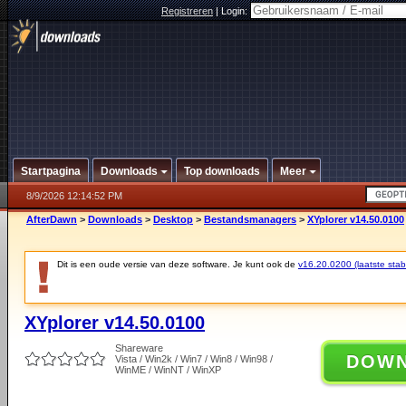
Registreren
|
Login:
Startpagina
Downloads
Top downloads
Meer
8/9/2026 12:14:52 PM
AfterDawn
>
Downloads
>
Desktop
>
Bestandsmanagers
>
XYplorer v14.50.0100
Dit is een oude versie van deze software. Je kunt ook de
v16.20.0200 (laatste stabi
XYplorer v14.50.0100
Shareware
DOW
Vista / Win2k / Win7 / Win8 / Win98 /
WinME / WinNT / WinXP