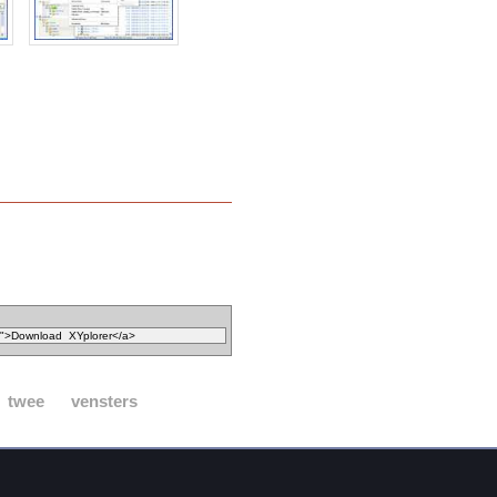
twee
vensters