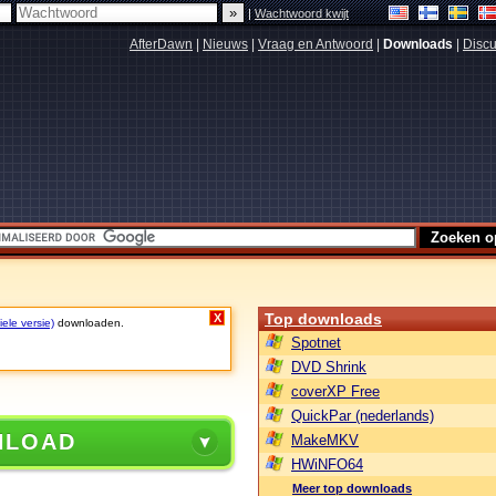
|
Wachtwoord kwijt
AfterDawn
|
Nieuws
|
Vraag en Antwoord
|
Downloads
|
Discu
Top downloads
X
ele versie)
downloaden.
Spotnet
DVD Shrink
coverXP Free
QuickPar (nederlands)
NLOAD
MakeMKV
HWiNFO64
Meer top downloads