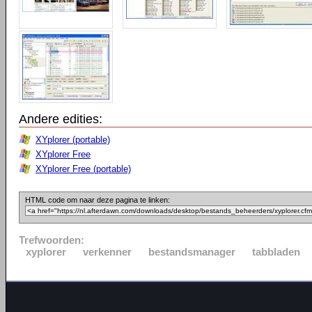
Andere edities:
XYplorer (portable)
XYplorer Free
XYplorer Free (portable)
HTML code om naar deze pagina te linken:
Trefwoorden:
xyplorer
verkenner
bestandsmanager
tabbladen