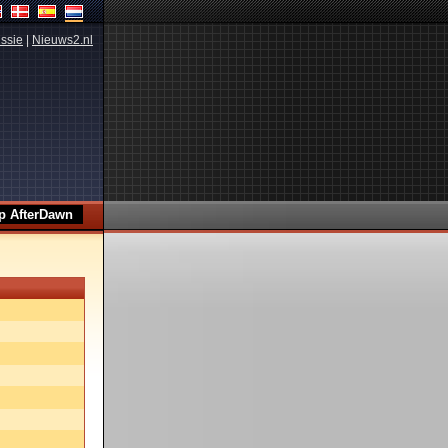
ssie
|
Nieuws2.nl