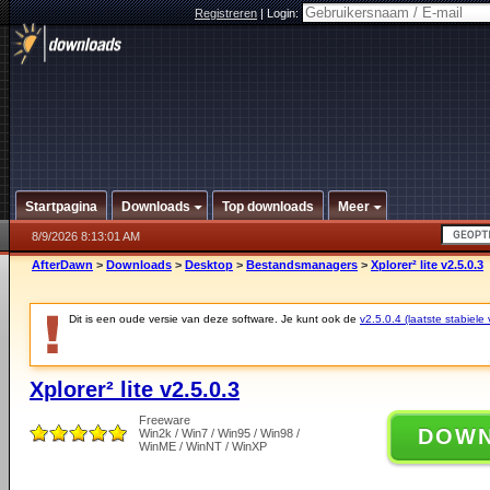
Registreren
|
Login:
Startpagina
Downloads
Top downloads
Meer
8/9/2026 8:13:01 AM
AfterDawn
>
Downloads
>
Desktop
>
Bestandsmanagers
>
Xplorer² lite v2.5.0.3
Dit is een oude versie van deze software. Je kunt ook de
v2.5.0.4 (laatste stabiele 
Xplorer² lite v2.5.0.3
Freeware
DOW
Win2k / Win7 / Win95 / Win98 /
WinME / WinNT / WinXP