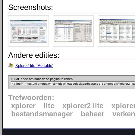
Screenshots:
Andere edities:
Xplorer² lite (Portable)
HTML code om naar deze pagina te linken:
Trefwoorden:
xplorer
lite
xplorer2 lite
xplore
bestandsmanager
beheer
verke