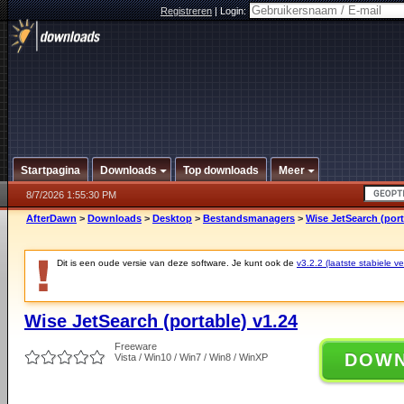
Registreren
|
Login:
Startpagina
Downloads
Top downloads
Meer
8/7/2026 1:55:30 PM
AfterDawn
>
Downloads
>
Desktop
>
Bestandsmanagers
>
Wise JetSearch (port
Dit is een oude versie van deze software. Je kunt ook de
v3.2.2 (laatste stabiele ve
Wise JetSearch (portable) v1.24
Freeware
DOW
Vista / Win10 / Win7 / Win8 / WinXP