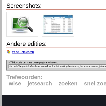
Screenshots:
Andere edities:
Wise JetSearch
HTML code om naar deze pagina te linken:
Trefwoorden:
wise
jetsearch
zoeken
snel zo