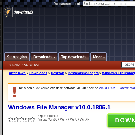
Registreren
|
Login:
Startpagina
Downloads
Top downloads
Meer
8/7/2026 5:47:48 AM
AfterDawn
>
Downloads
>
Desktop
>
Bestandsmanagers
>
Windows File Manage
Dit is een oude versie van deze software. Je kunt ook de
v10.0.1806.1 (laatste stab
Windows File Manager v10.0.1805.1
Open source
DOW
Vista / Win10 / Win7 / Win8 / WinXP