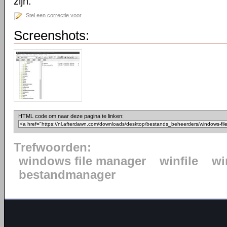
zijn.
Stel een correctie voor
Screenshots:
HTML code om naar deze pagina te linken:
Trefwoorden:
windows file manager
winfile
wi
bestandmanager