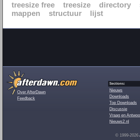
treesize free
treesize
directory
mappen
structuur
lijst
Sections:
Nieuws
Over AfterDawn
Downloads
Feedback
Top Downloads
Discussie
Vraag en Antwoo
Nieuws2.nl
© 1999-2026