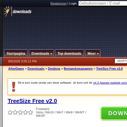
Registreren
|
Login:
Startpagina
Downloads
Top downloads
Meer
8/6/2026 3:05:12 PM
AfterDawn
>
Downloads
>
Desktop
>
Bestandsmanagers
>
TreeSize Free v2.0
Dit is een oude versie van deze software. Je kunt ook de
v4.3 (laatste stabiele vers
TreeSize Free v2.0
Freeware
DOW
Vista / Win10 / Win7 / Win8 / WinNT /
WinXP