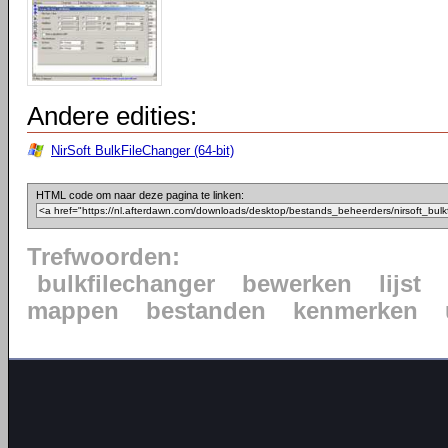
Andere edities:
NirSoft BulkFileChanger (64-bit)
HTML code om naar deze pagina te linken:
Trefwoorden:
bulkfilechanger
bewerken
lijst
mappen
bestanden
kenmerken