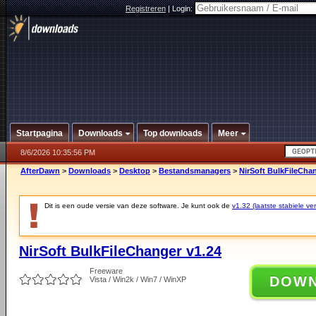
Registreren
|
Login:
Startpagina
Downloads
Top downloads
Meer
8/6/2026 10:35:56 PM
AfterDawn
>
Downloads
>
Desktop
>
Bestandsmanagers
>
NirSoft BulkFileChan
Dit is een oude versie van deze software. Je kunt ook de
v1.32 (laatste stabiele ver
NirSoft BulkFileChanger v1.24
Freeware
DOW
Vista / Win2k / Win7 / WinXP