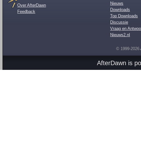
Nieuws
Over AfterDawn
Downloads
Feedback
Top Downloads
Discussie
Vraag en Antwoo
Nieuws2.nl
© 1999-2026
AfterDawn is p