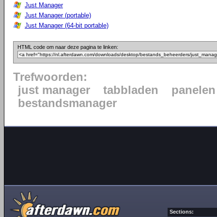
Just Manager
Just Manager (portable)
Just Manager (64-bit portable)
HTML code om naar deze pagina te linken:
Trefwoorden:
just manager
tabbladen
panelen
bestandsmanager
Sections: