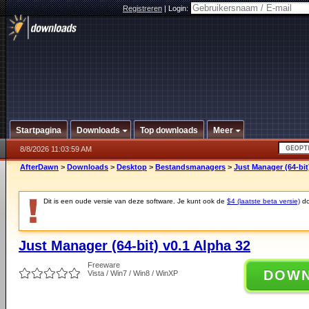
Registreren
|
Login:
Startpagina
Downloads
Top downloads
Meer
8/8/2026 11:03:59 AM
AfterDawn
>
Downloads
>
Desktop
>
Bestandsmanagers
>
Just Manager (64-bit
Dit is een oude versie van deze software. Je kunt ook de
$4 (laatste beta versie)
do
Just Manager (64-bit) v0.1 Alpha 32
Freeware
DOW
Vista / Win7 / Win8 / WinXP