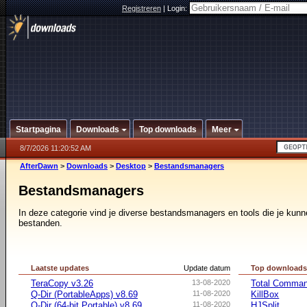
Registreren
|
Login:
Startpagina
Downloads
Top downloads
Meer
8/7/2026 11:20:52 AM
AfterDawn
>
Downloads
>
Desktop
>
Bestandsmanagers
Bestandsmanagers
In deze categorie vind je diverse bestandsmanagers en tools die je kunn
bestanden.
Laatste updates
Update datum
Top download
TeraCopy v3.26
13-08-2020
Total Command
Q-Dir (PortableApps) v8.69
11-08-2020
KillBox
Q-Dir (64-bit Portable) v8.69
11-08-2020
HJSplit