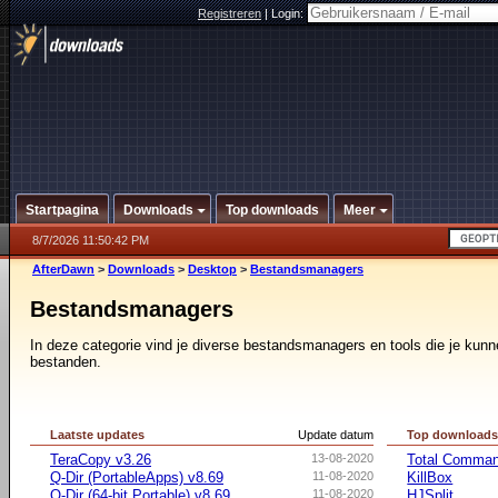
Registreren
|
Login:
Startpagina
Downloads
Top downloads
Meer
8/7/2026 11:50:42 PM
AfterDawn
>
Downloads
>
Desktop
>
Bestandsmanagers
Bestandsmanagers
In deze categorie vind je diverse bestandsmanagers en tools die je kunn
bestanden.
Laatste updates
Update datum
Top download
TeraCopy v3.26
13-08-2020
Total Command
Q-Dir (PortableApps) v8.69
11-08-2020
KillBox
Q-Dir (64-bit Portable) v8.69
11-08-2020
HJSplit