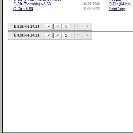
Q-Dir (Portable) v8.69
11-08-2020
Q-Dir (64-bit)
Q-Dir v8.69
11-08-2020
TeraCopy
Bladzijde 24/21:
...
1
Bladzijde 24/21:
...
1