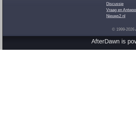
Discussie
Vraag en Antwoo
Nieuws2.nl
© 1999-2026
AfterDawn is p