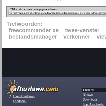
HTML code om naar deze pagina te linken:
Trefwoorden:
freecommander xe
twee-venster
bestandsmanager
verkenner
vie
Sections:
Nieuws
Over AfterDawn
Downloads
Feedback
Top Downloads