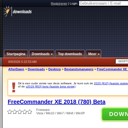
Registreren
|
Login:
Startpagina
Downloads
Top downloads
Meer
8/9/2026 5:22:53 AM
AfterDawn
>
Downloads
>
Desktop
>
Bestandsmanagers
>
FreeCommander XE 2
Dit is een oude versie van deze software. Je kunt ook de
2020 (810) (laatste stabie
of de
v2019 (803) beta (laatste beta versie)
.
FreeCommander XE 2018 (780) Beta
Freeware
DOW
Vista / Win10 / Win7 / Win8 / WinXP