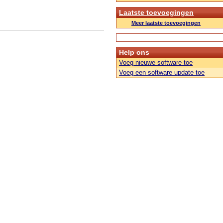
Laatste toevoegingen
Meer laatste toevoegingen
Help ons
Voeg nieuwe software toe
Voeg een software update toe