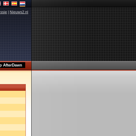
ssie
|
Nieuws2.nl