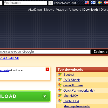
|
Wachtwoord kwijt
AfterDawn
|
Nieuws
|
Vraag en Antwoord
|
Downloads
|
Discu
v1.0.0 build 344
Top downloads
X
le versie)
downloaden.
Spotnet
DVD Shrink
coverXP Free
QuickPar (nederlands)
NLOAD
MakeMKV
HWiNFO64
Meer top downloads