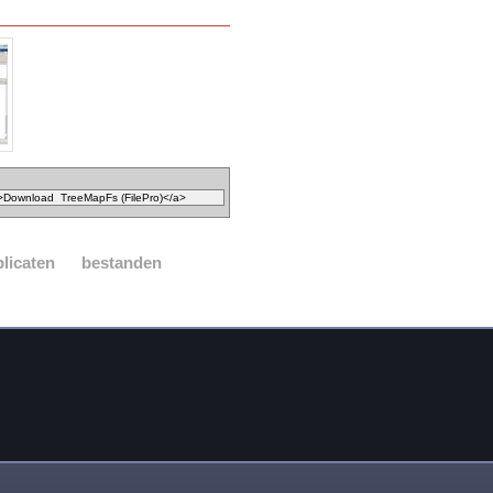
licaten
bestanden