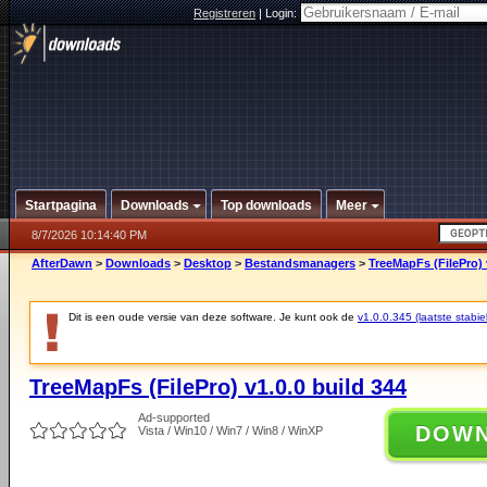
Registreren
|
Login:
Startpagina
Downloads
Top downloads
Meer
8/7/2026 10:14:40 PM
AfterDawn
>
Downloads
>
Desktop
>
Bestandsmanagers
>
TreeMapFs (FilePro) 
Dit is een oude versie van deze software. Je kunt ook de
v1.0.0.345 (laatste stabie
TreeMapFs (FilePro) v1.0.0 build 344
Ad-supported
DOW
Vista / Win10 / Win7 / Win8 / WinXP