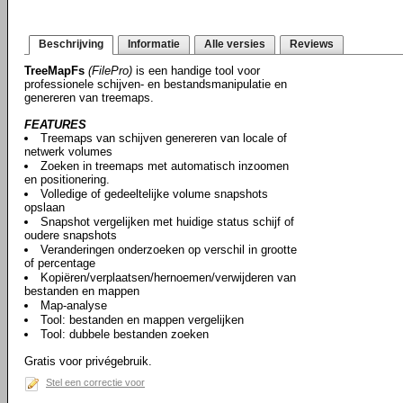
Beschrijving
Informatie
Alle versies
Reviews
TreeMapFs
(FilePro)
is een handige tool voor
professionele schijven- en bestandsmanipulatie en
genereren van treemaps.
FEATURES
Treemaps van schijven genereren van locale of
netwerk volumes
Zoeken in treemaps met automatisch inzoomen
en positionering.
Volledige of gedeeltelijke volume snapshots
opslaan
Snapshot vergelijken met huidige status schijf of
oudere snapshots
Veranderingen onderzoeken op verschil in grootte
of percentage
Kopiëren/verplaatsen/hernoemen/verwijderen van
bestanden en mappen
Map-analyse
Tool: bestanden en mappen vergelijken
Tool: dubbele bestanden zoeken
Gratis voor privégebruik.
Stel een correctie voor