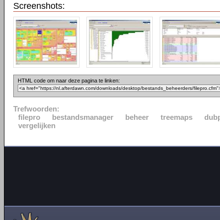
Screenshots:
HTML code om naar deze pagina te linken:
Trefwoorden:
filepro
bestandsmanager
beheer
treemaps
dubp
vergelijken