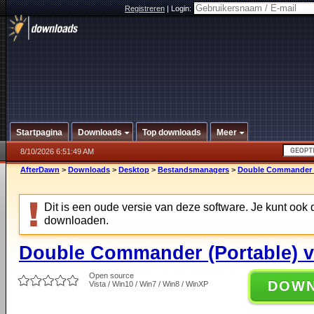
Registreren
|
Login:
Startpagina
Downloads
Top downloads
Meer
8/10/2026 6:51:49 AM
AfterDawn
>
Downloads
>
Desktop
>
Bestandsmanagers
>
Double Commander (P
Dit is een oude versie van deze software. Je kunt ook
downloaden.
Double Commander (Portable) v0
Open source
DOW
Vista / Win10 / Win7 / Win8 / WinXP