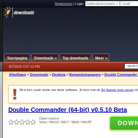
Registreren
|
Login:
Startpagina
Downloads
Top downloads
Meer
8/7/2026 4:57:12 PM
AfterDawn
>
Downloads
>
Desktop
>
Bestandsmanagers
>
Double Commander (6
Dit is een oude versie van deze software. Je kunt ook de
$4 (laatste beta versie)
do
Double Commander (64-bit) v0.5.10 Beta
Open source
DOW
Vista / Win10 / Win7 / Win8 / WinXP