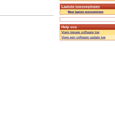
Laatste toevoegingen
Meer laatste toevoegingen
Help ons
Voeg nieuwe software toe
Voeg een software update toe