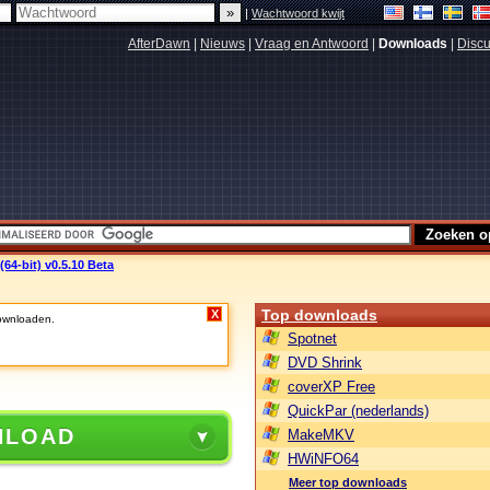
|
Wachtwoord kwijt
AfterDawn
|
Nieuws
|
Vraag en Antwoord
|
Downloads
|
Discu
4-bit) v0.5.10 Beta
Top downloads
X
wnloaden.
Spotnet
DVD Shrink
coverXP Free
QuickPar (nederlands)
NLOAD
MakeMKV
HWiNFO64
Meer top downloads