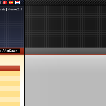
ssie
|
Nieuws2.nl