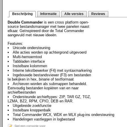
Beschrijving
Informatie
Alle versies
Reviews
Double Commander
is een cross platform open-
source bestandsmanager met twee panelen naast
elkaar. Geïnspireerd door de Total Commander
aangevuld met nieuwe ideeën.
Features:
Unicode ondersteuning
Alle acties worden op achtergrond uitgevoerd
Multi-hernoemtool
Tabbladen interface
Instelbare kolommen
Interne tekstbewerker (F4) met syntaxmarkering
Ingebouwde bestandsviewer (F3) om bestanden
te bekijken in hex, binarie of textformaat
Archieven worden als submappen behandeld.
Eenvoudig bestanden kopiëren van en naar
archiefbestanden
Ondersteunde archieftypes: ZIP, TAR GZ, TGZ,
LZMA, BZ2, RPM, CPIO, DEB en RAR.
Uitgebreide zoekfunctie
Instelbare knoppenbalk
Total Commander WCX, WDX en WLX plug-ins ondersteuning
Handelingen vastleggen in logbestand
Stel een correctie voor