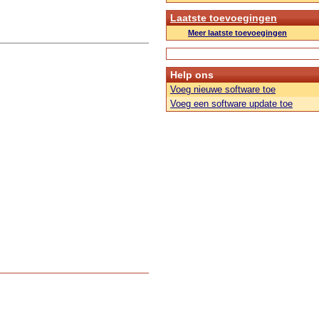
Laatste toevoegingen
Meer laatste toevoegingen
Help ons
Voeg nieuwe software toe
Voeg een software update toe