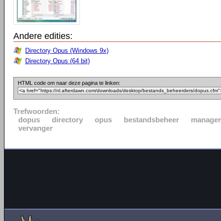
Andere edities:
Directory Opus (Windows 9x)
Directory Opus (64 bit)
HTML code om naar deze pagina te linken:
Trefwoorden:
dopus
directory
opus
bestandsbeheer
manage
vervanger