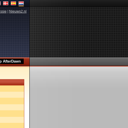
ssie
|
Nieuws2.nl