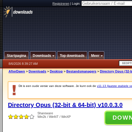
Registreren
|
Login:
Startpagina
Downloads
Top downloads
Meer
8/6/2026 8:39:27 AM
AfterDawn
>
Downloads
>
Desktop
>
Bestandsmanagers
>
Directory Opus (32-bi
Dit is een oude versie van deze software. Je kunt ook de
v11.13 (laatste stabiele ve
Directory Opus (32-bit & 64-bit) v10.0.3.0
Shareware
DOW
Win2k / WinNT / WinXP