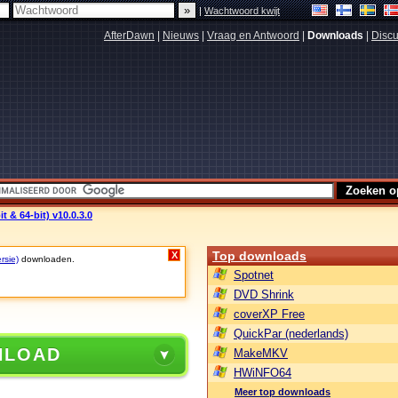
|
Wachtwoord kwijt
AfterDawn
|
Nieuws
|
Vraag en Antwoord
|
Downloads
|
Discu
t & 64-bit) v10.0.3.0
Top downloads
X
rsie)
downloaden.
Spotnet
DVD Shrink
coverXP Free
QuickPar (nederlands)
NLOAD
MakeMKV
HWiNFO64
Meer top downloads