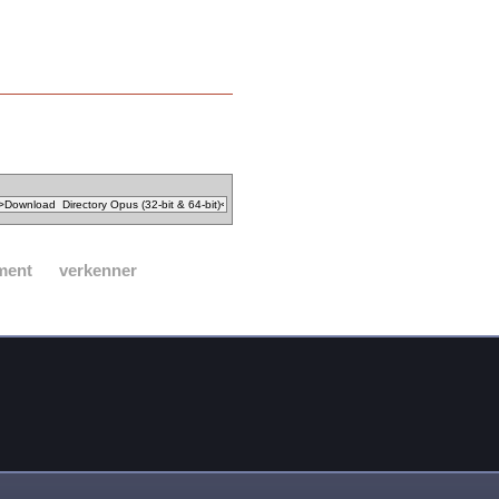
ment
verkenner