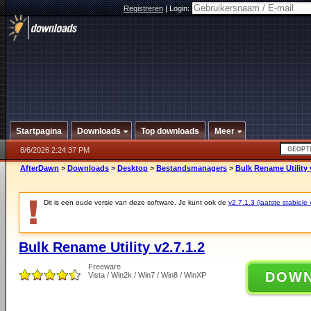
Registreren
|
Login:
Startpagina
Downloads
Top downloads
Meer
8/6/2026 2:24:37 PM
AfterDawn
>
Downloads
>
Desktop
>
Bestandsmanagers
>
Bulk Rename Utility 
Dit is een oude versie van deze software. Je kunt ook de
v2.7.1.3 (laatste stabiele 
Bulk Rename Utility v2.7.1.2
Freeware
DOW
Vista / Win2k / Win7 / Win8 / WinXP