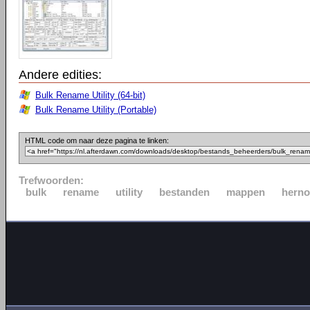
Andere edities:
Bulk Rename Utility (64-bit)
Bulk Rename Utility (Portable)
HTML code om naar deze pagina te linken:
Trefwoorden:
bulk
rename
utility
bestanden
mappen
hern