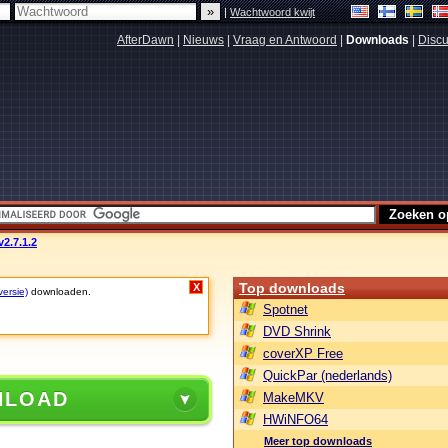
|
Wachtwoord kwijt
AfterDawn
|
Nieuws
|
Vraag en Antwoord
|
Downloads
|
Discu
v2.7.1.2
Top downloads
X
versie)
downloaden.
Spotnet
DVD Shrink
coverXP Free
QuickPar (nederlands)
NLOAD
MakeMKV
HWiNFO64
Meer top downloads