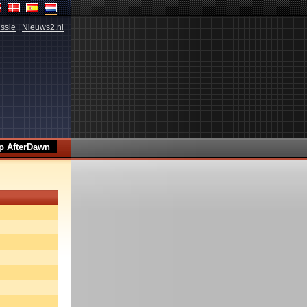
ssie
|
Nieuws2.nl