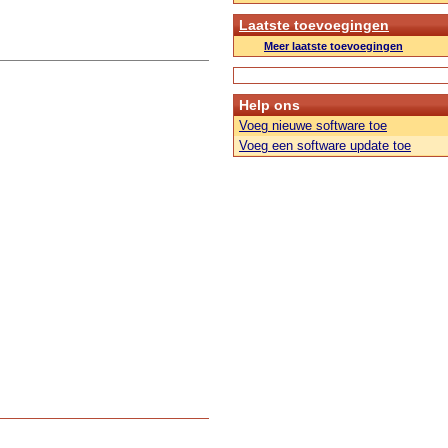
Laatste toevoegingen
Meer laatste toevoegingen
Help ons
Voeg nieuwe software toe
Voeg een software update toe