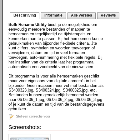
Beschrijving
Informatie
Alle versies
Reviews
Bulk Rename Utility
biedt je de mogelijkheid om
eenvoudig meerdere bestanden of mappen te
hernoemen en tegelijkertijd de tijdstempels en
kenmerken aan te passen. Bij het hernoemen kun je
gebruikmaken van bijzonder flexibele criteria. Jte
kunt cijfers, symbolen en woorden toevoegen of
verwijderen, datum en tijd in veel formaten
toevoegen, auto-nummering met flexibele regels. Bij
het instellen van de criteria laat het programma
automatisch een voorbeeld van de nieuwe zien.
Dit programma is voor alle hernoemtaken geschikt,
maar voor eigenaars van digitale camera's in het
bijzonder. Geen mappen meer vol met bestanden als
S3400323.jpg, S3400324.jpg, S3400325.jpg, etc.
Bestanden kunnen gemakkelijk hernoemd worden
naar 06.06.06_1.jpg, 06.06.06_2.jpg, 06.06.06_3.jpg
of je kunt de datum en tijd van de bestandsgegevens
gebruiken.
Stel een correctie voor
Screenshots: