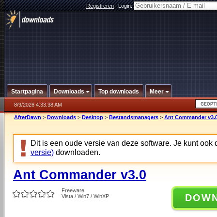
Registreren
|
Login:
Startpagina
Downloads
Top downloads
Meer
8/9/2026 4:33:38 AM
AfterDawn
>
Downloads
>
Desktop
>
Bestandsmanagers
>
Ant Commander v3.
Dit is een oude versie van deze software. Je kunt ook
versie)
downloaden.
Ant Commander v3.0
Freeware
DOW
Vista / Win7 / WinXP