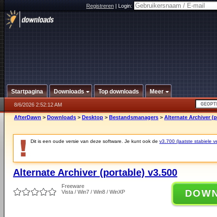
Registreren
|
Login:
Startpagina
Downloads
Top downloads
Meer
8/6/2026 2:52:12 AM
AfterDawn
>
Downloads
>
Desktop
>
Bestandsmanagers
>
Alternate Archiver (p
Dit is een oude versie van deze software. Je kunt ook de
v3.700 (laatste stabiele ve
Alternate Archiver (portable) v3.500
Freeware
DOW
Vista / Win7 / Win8 / WinXP