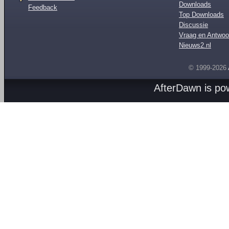
Downloads
Feedback
Top Downloads
Discussie
Vraag en Antwoo
Nieuws2.nl
© 1999-2026
AfterDawn is p