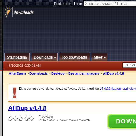
Registreren
|
Login:
Startpagina
Downloads
Top downloads
Meer
8/10/2026 9:30:01 AM
AfterDawn
>
Downloads
>
Desktop
>
Bestandsmanagers
>
AllDup v4.4.8
Dit is een oude versie van deze software. Je kunt ook de
v4.4.22 (laatste stabiele v
AllDup v4.4.8
Freeware
DOW
Vista / Win10 / Win7 / Win8 / WinXP