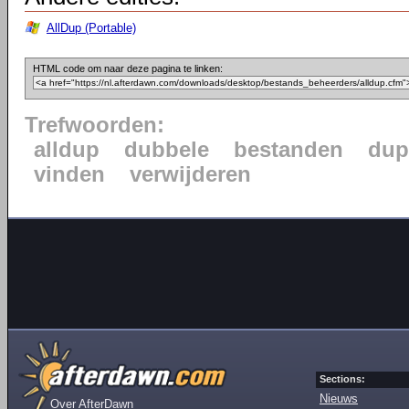
AllDup (Portable)
HTML code om naar deze pagina te linken:
Trefwoorden:
alldup
dubbele
bestanden
dup
vinden
verwijderen
Sections:
Nieuws
Over AfterDawn