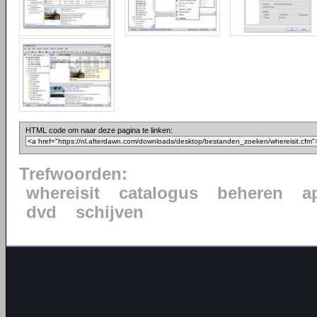
HTML code om naar deze pagina te linken:
Trefwoorden:
whereisit
catalogus
beheren
a
dvd
schijven