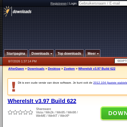
Registreren
|
Login:
Startpagina
Downloads
Top downloads
Meer
8/7/2026 1:37:14 PM
AfterDawn
>
Downloads
>
Desktop
>
Zoeken
>
WhereIsIt v3.97 Build 622
Dit is een oude versie van deze software. Je kunt ook de
2012.104 (laatste stabiele
WhereIsIt v3.97 Build 622
Shareware
DOW
Vista / Win2k / Win95 / Win98 /
WinME / WinNT / WinXP