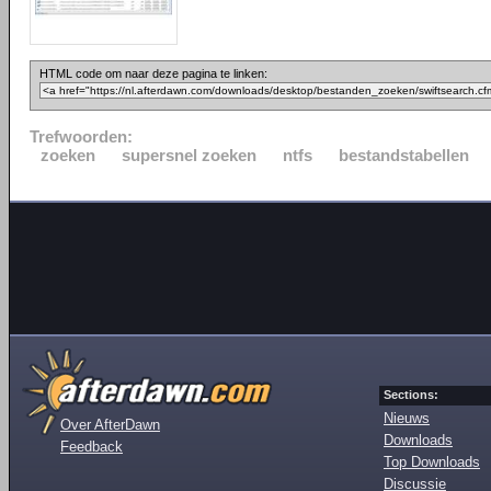
HTML code om naar deze pagina te linken:
Trefwoorden:
zoeken
supersnel zoeken
ntfs
bestandstabellen
Sections:
Nieuws
Over AfterDawn
Downloads
Feedback
Top Downloads
Discussie