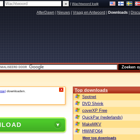
|
Wachtwoord kwijt
AfterDawn
|
Nieuws
|
Vraag en Antwoord
|
Downloads
|
Discu
Top downloads
X
rsie)
downloaden.
Spotnet
DVD Shrink
coverXP Free
QuickPar (nederlands)
NLOAD
MakeMKV
HWiNFO64
Meer top downloads