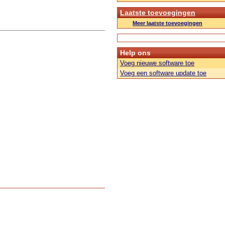
Laatste toevoegingen
Meer laatste toevoegingen
Help ons
Voeg nieuwe software toe
Voeg een software update toe