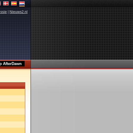
ssie
|
Nieuws2.nl