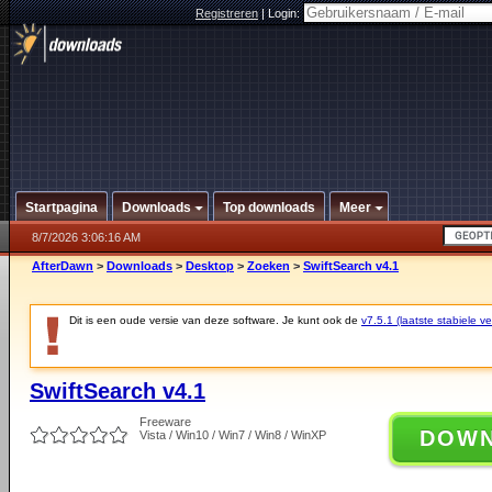
Registreren
|
Login:
Startpagina
Downloads
Top downloads
Meer
8/7/2026 3:06:16 AM
AfterDawn
>
Downloads
>
Desktop
>
Zoeken
>
SwiftSearch v4.1
Dit is een oude versie van deze software. Je kunt ook de
v7.5.1 (laatste stabiele ve
SwiftSearch v4.1
Freeware
DOW
Vista / Win10 / Win7 / Win8 / WinXP