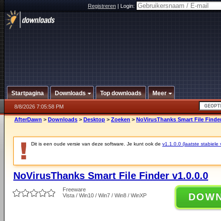
Registreren
|
Login:
Startpagina
Downloads
Top downloads
Meer
8/8/2026 7:05:58 PM
AfterDawn
>
Downloads
>
Desktop
>
Zoeken
>
NoVirusThanks Smart File Finder
Dit is een oude versie van deze software. Je kunt ook de
v1.1.0.0 (laatste stabiele 
NoVirusThanks Smart File Finder v1.0.0.0
Freeware
DOW
Vista / Win10 / Win7 / Win8 / WinXP