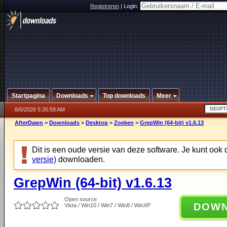
Registreren
|
Login:
Startpagina
Downloads
Top downloads
Meer
8/6/2026 5:26:58 AM
AfterDawn
>
Downloads
>
Desktop
>
Zoeken
>
GrepWin (64-bit) v1.6.13
Dit is een oude versie van deze software. Je kunt ook
versie)
downloaden.
GrepWin (64-bit) v1.6.13
Open source
DOW
Vista / Win10 / Win7 / Win8 / WinXP