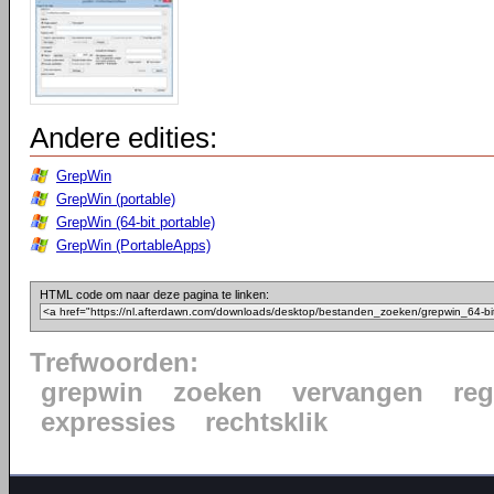
Andere edities:
GrepWin
GrepWin (portable)
GrepWin (64-bit portable)
GrepWin (PortableApps)
HTML code om naar deze pagina te linken:
Trefwoorden:
grepwin
zoeken
vervangen
reg
expressies
rechtsklik