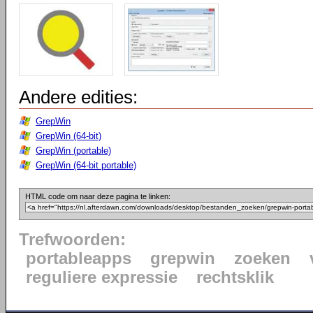
Andere edities:
GrepWin
GrepWin (64-bit)
GrepWin (portable)
GrepWin (64-bit portable)
HTML code om naar deze pagina te linken:
Trefwoorden:
portableapps
grepwin
zoeken
reguliere expressie
rechtsklik