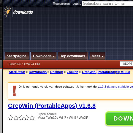
Registreren
|
Login:
Startpagina
Downloads
Top downloads
Meer
8/8/2026 11:24:24 PM
AfterDawn
>
Downloads
>
Desktop
>
Zoeken
>
GrepWin (PortableApps) v1.6.8
Dit is een oude versie van deze software. Je kunt ook de
v1.9.2 (laatste stabiele ve
GrepWin (PortableApps) v1.6.8
Open source
DOW
Vista / Win10 / Win7 / Win8 / WinXP