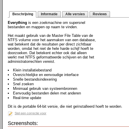
Beschrijving
Informatie
Alle versies
Reviews
Everything
is een zoekmachine om supersnel
bestanden en mappen op naam te vinden.
Het maakt gebruik van de Master File Table van de
NTFS volume voor het aanmaken van een database,
wat betekent dat de resultaten per direct zichtbaar
worden, omdat het niet de hele harde schijf hoeft te
doorzoeken. Dat betekent echter ook dat alleen
werkt met NTFS geformatteerde schijven en dat het
administratorrechten vereist.
Klein installatiebestand
Overzichtelijke en eenvoudige interface
Snelle bestandsindexering
Snel zoeken
Minimaal gebruik van systeembronnen
Eenvoudig bestanden delen met anderen
Real-time update
Dit is de portable 64-bit versie, die niet geïnstalleerd hoeft te worden.
Stel een correctie voor
Screenshots: