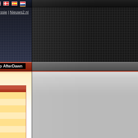
ssie
|
Nieuws2.nl