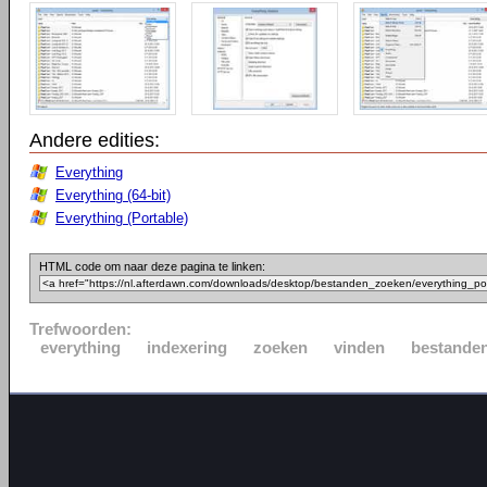
Andere edities:
Everything
Everything (64-bit)
Everything (Portable)
HTML code om naar deze pagina te linken:
Trefwoorden:
everything
indexering
zoeken
vinden
bestande