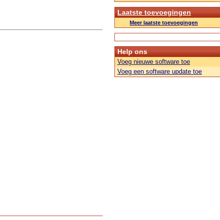
Laatste toevoegingen
Meer laatste toevoegingen
Help ons
Voeg nieuwe software toe
Voeg een software update toe