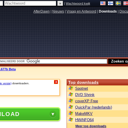
|
Wachtwoord kwijt
AfterDawn
|
Nieuws
|
Vraag en Antwoord
|
Downloads
|
Discu
4.677b Beta
Top downloads
X
le versie)
downloaden.
Spotnet
DVD Shrink
coverXP Free
QuickPar (nederlands)
NLOAD
MakeMKV
HWiNFO64
Meer top downloads