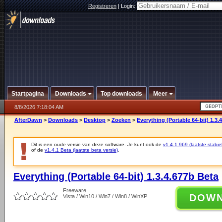
Registreren
|
Login:
Startpagina
Downloads
Top downloads
Meer
8/8/2026 7:18:04 AM
AfterDawn
>
Downloads
>
Desktop
>
Zoeken
>
Everything (Portable 64-bit) 1.3.
Dit is een oude versie van deze software. Je kunt ook de
v1.4.1.969 (laatste stabie
of de
v1.4.1 Beta (laatste beta versie)
.
Everything (Portable 64-bit) 1.3.4.677b Beta
Freeware
DOW
Vista / Win10 / Win7 / Win8 / WinXP