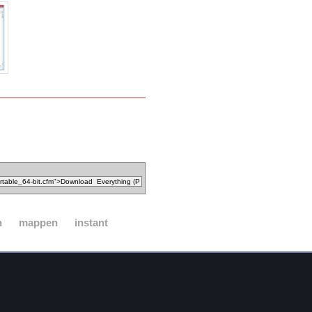
n
mappen
instant