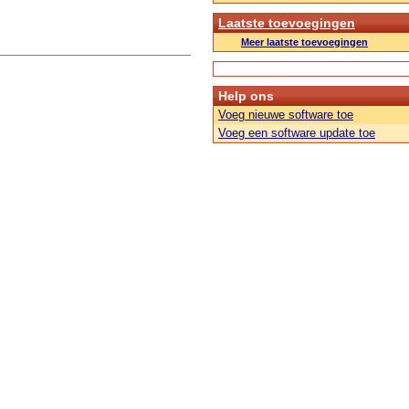
Laatste toevoegingen
Meer laatste toevoegingen
Help ons
Voeg nieuwe software toe
Voeg een software update toe