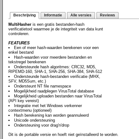
Beschrijving
Informatie
Alle versies
Reviews
MultiHasher
is een gratis bestanden-hash
verificatietool waarmee je de integriteit van data kunt
controleren.
FEATURES
Een of meer hash-waarden berekenen voor een
enkel bestand
Hash-waarden voor meerdere bestanden en
tekstregel berekenen
Ondersteunde hash algoritmes: CRC32, MD5,
RIPEMD-160, SHA-1, SHA-256, SHA-384, SHA-512
Ondersteunde hash-bestanden verificatie (MHX,
SFV, MD5Sum, etc.)
Ondersteunt NT file namespace
Mogelijkheid raadplegen VirusTotal database
Mogelijkheid uploaden bestanden naar VirusTotal
(API key vereist)
Integratie met het Windows verkenner
contextmenu (optioneel)
Hash berekening kan worden geannuleerd
Unicode ondersteuning
Ondersteuning voor drag'n'drop
Dit is de portable versie en hoeft niet geïnstalleerd te worden.