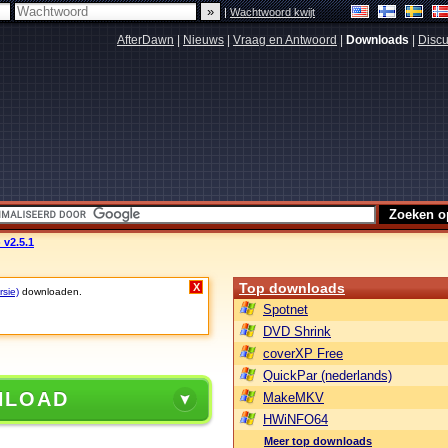
|
Wachtwoord kwijt
AfterDawn
|
Nieuws
|
Vraag en Antwoord
|
Downloads
|
Discu
 v2.5.1
Top downloads
X
rsie)
downloaden.
Spotnet
DVD Shrink
coverXP Free
QuickPar (nederlands)
NLOAD
MakeMKV
HWiNFO64
Meer top downloads