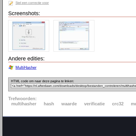
Stel een correctie voor
Screenshots:
Andere edities:
MultiHasher
HTML code om naar deze pagina te linken:
Trefwoorden:
multihasher
hash
waarde
verificatie
crc32
m