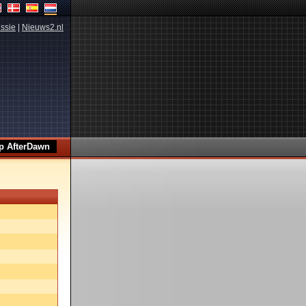
ssie
|
Nieuws2.nl