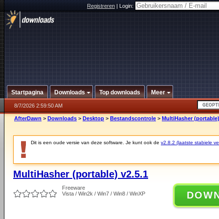
Registreren
|
Login:
Startpagina
Downloads
Top downloads
Meer
8/7/2026 2:59:50 AM
AfterDawn
>
Downloads
>
Desktop
>
Bestandscontrole
>
MultiHasher (portable)
Dit is een oude versie van deze software. Je kunt ook de
v2.8.2 (laatste stabiele ve
MultiHasher (portable) v2.5.1
Freeware
DOW
Vista / Win2k / Win7 / Win8 / WinXP