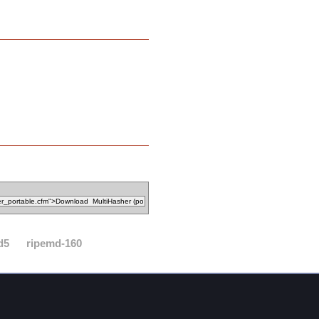
d5
ripemd-160