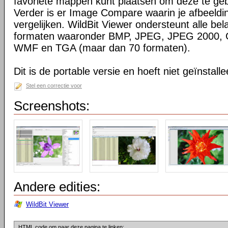
favoriete mappen kunt plaatsen om deze te gebr
Verder is er Image Compare waarin je afbeelding
vergelijken. WildBit Viewer ondersteunt alle bel
formaten waaronder BMP, JPEG, JPEG 2000, 
WMF en TGA (maar dan 70 formaten).
Dit is de portable versie en hoeft niet geïnstall
Stel een correctie voor
Screenshots:
Andere edities:
WildBit Viewer
HTML code om naar deze pagina te linken: