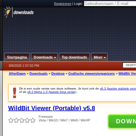
Registreren
|
Login:
Startpagina
Downloads
Top downloads
Meer
8/8/2026 1:57:02 PM
AfterDawn
>
Downloads
>
Desktop
>
Grafische viewers/organizers
>
WildBit Vie
Dit is een oude versie van deze software. Je kunt ook de
v6.3 (laatste stabiele vers
of de
v6.2 Alpha 1.0 (laatste beta versie)
.
WildBit Viewer (Portable) v5.8
Freeware
DOW
Vista / Win10 / Win7 / Win8 / WinXP