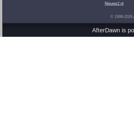
Nieuws2.nl
© 1999-2026
AfterDawn is p