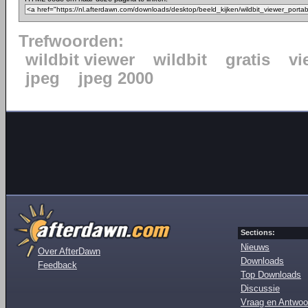
Trefwoorden:
wildbit viewer
wildbit
gratis
vi
jpeg
jpeg 2000
Sections:
Nieuws
Over AfterDawn
Downloads
Feedback
Top Downloads
Discussie
Vraag en Antwoo