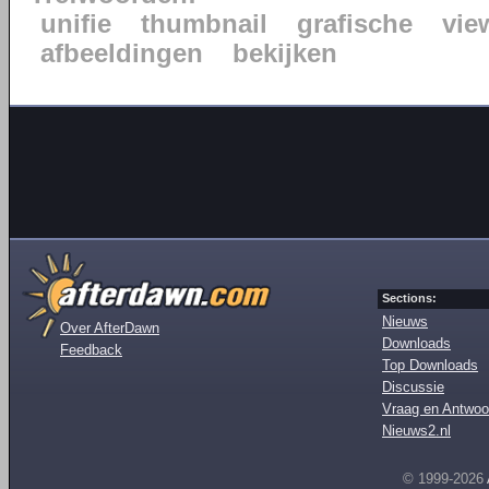
unifie
thumbnail
grafische
vie
afbeeldingen
bekijken
Sections:
Nieuws
Over AfterDawn
Downloads
Feedback
Top Downloads
Discussie
Vraag en Antwoo
Nieuws2.nl
© 1999-2026