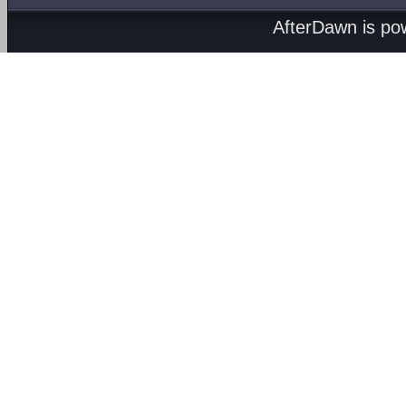
AfterDawn is p