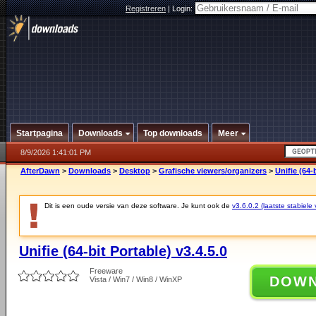
Registreren
|
Login:
Startpagina
Downloads
Top downloads
Meer
8/9/2026 1:41:01 PM
AfterDawn
>
Downloads
>
Desktop
>
Grafische viewers/organizers
>
Unifie (64-
Dit is een oude versie van deze software. Je kunt ook de
v3.6.0.2 (laatste stabiele 
Unifie (64-bit Portable) v3.4.5.0
Freeware
DOW
Vista / Win7 / Win8 / WinXP