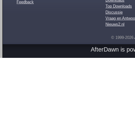
Downloads
Feedback
Top Downloads
Discussie
Vraag en Antwoo
Nieuws2.nl
© 1999-2026
AfterDawn is p