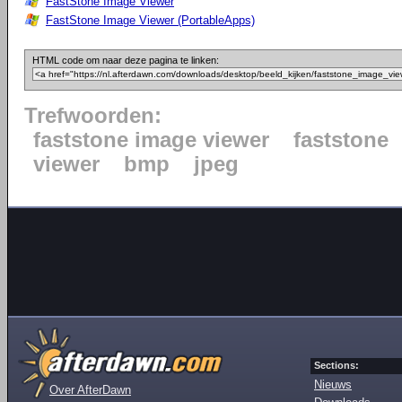
FastStone Image Viewer
FastStone Image Viewer (PortableApps)
HTML code om naar deze pagina te linken:
Trefwoorden:
faststone image viewer
faststone
viewer
bmp
jpeg
Sections:
Nieuws
Over AfterDawn