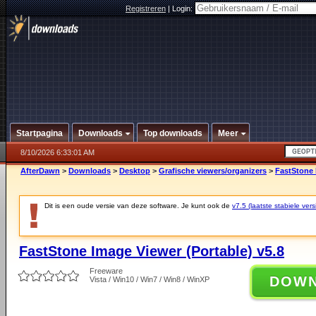
Registreren
|
Login:
Startpagina
Downloads
Top downloads
Meer
8/10/2026 6:33:01 AM
AfterDawn
>
Downloads
>
Desktop
>
Grafische viewers/organizers
>
FastStone 
Dit is een oude versie van deze software. Je kunt ook de
v7.5 (laatste stabiele vers
FastStone Image Viewer (Portable) v5.8
Freeware
DOW
Vista / Win10 / Win7 / Win8 / WinXP