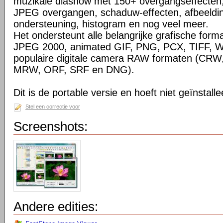
muzikale diashow met 150+ overgangseffecten,
JPEG overgangen, schaduw-effecten, afbeeldin
ondersteuning, histogram en nog veel meer.
Het ondersteunt alle belangrijke grafische for
JPEG 2000, animated GIF, PNG, PCX, TIFF, 
populaire digitale camera RAW formaten (CRW
MRW, ORF, SRF en DNG).
Dit is de portable versie en hoeft niet geïnstall
Stel een correctie voor
Screenshots:
Andere edities: