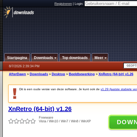
Registreren
|
Login:
Startpagina
Downloads
Top downloads
Meer
8/7/2026 2:39:34 PM
AfterDawn
>
Downloads
>
Desktop
>
Beeldbewerking
>
XnRetro (64-bit) v1.26
Dit is een oude versie van deze software. Je kunt ook de
v1.29 (laatste stabiele ver
XnRetro (64-bit) v1.26
Freeware
DOW
Vista / Win10 / Win7 / Win8 / WinXP