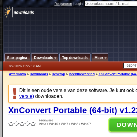
Registreren
|
Login:
Startpagina
Downloads
Top downloads
Meer
8/7/2026 11:27:58 AM
AfterDawn
>
Downloads
>
Desktop
>
Beeldbewerking
>
XnConvert Portable (64-
Dit is een oude versie van deze software. Je kunt ook
versie)
downloaden.
XnConvert Portable (64-bit) v1.2
Freeware
DOW
Vista / Win10 / Win7 / Win8 / WinXP