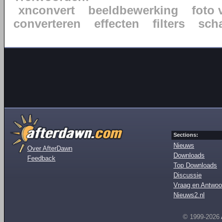
xnconvert
beeldbewerking
foto 
converteren
effecten
filters
sch
Sections:
Nieuws
Over AfterDawn
Downloads
Feedback
Top Downloads
Discussie
Vraag en Antwoo
Nieuws2.nl
© 1999-2026