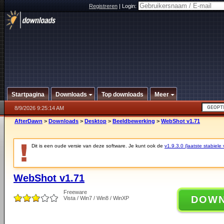
Registreren
|
Login:
Startpagina
Downloads
Top downloads
Meer
8/9/2026 9:25:14 AM
AfterDawn
>
Downloads
>
Desktop
>
Beeldbewerking
>
WebShot v1.71
Dit is een oude versie van deze software. Je kunt ook de
v1.9.3.0 (laatste stabiele 
WebShot v1.71
Freeware
DOW
Vista / Win7 / Win8 / WinXP