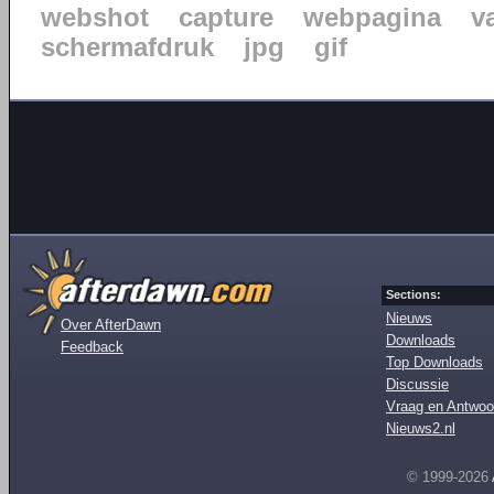
webshot
capture
webpagina
v
schermafdruk
jpg
gif
Sections:
Nieuws
Over AfterDawn
Downloads
Feedback
Top Downloads
Discussie
Vraag en Antwoo
Nieuws2.nl
© 1999-2026