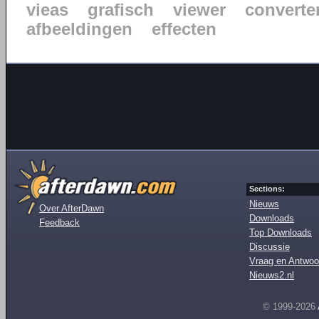
vieas
grafisch
viewer
converte
afbeeldingen
effecten
Sections:
Nieuws
Over AfterDawn
Downloads
Feedback
Top Downloads
Discussie
Vraag en Antwoo
Nieuws2.nl
© 1999-2026