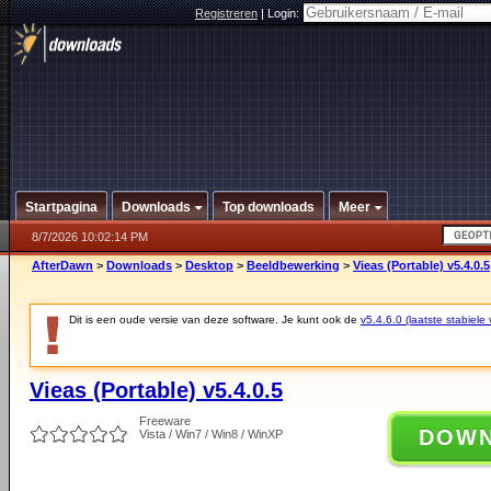
Registreren
|
Login:
Startpagina
Downloads
Top downloads
Meer
8/7/2026 10:02:14 PM
AfterDawn
>
Downloads
>
Desktop
>
Beeldbewerking
>
Vieas (Portable) v5.4.0.5
Dit is een oude versie van deze software. Je kunt ook de
v5.4.6.0 (laatste stabiele 
Vieas (Portable) v5.4.0.5
Freeware
DOW
Vista / Win7 / Win8 / WinXP