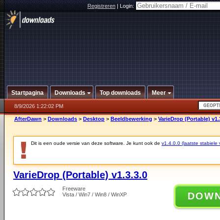
Registreren
|
Login:
Startpagina
Downloads
Top downloads
Meer
8/9/2026 1:22:02 PM
AfterDawn
>
Downloads
>
Desktop
>
Beeldbewerking
>
VarieDrop (Portable) v1.
Dit is een oude versie van deze software. Je kunt ook de
v1.4.0.0 (laatste stabiele 
VarieDrop (Portable) v1.3.3.0
Freeware
DOW
Vista / Win7 / Win8 / WinXP