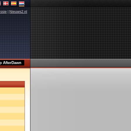
ssie
|
Nieuws2.nl