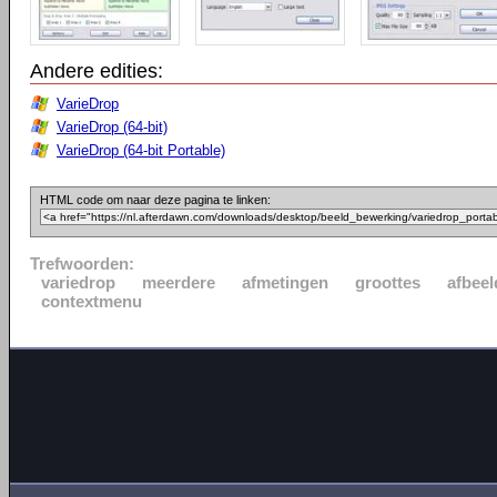
Andere edities:
VarieDrop
VarieDrop (64-bit)
VarieDrop (64-bit Portable)
HTML code om naar deze pagina te linken:
Trefwoorden:
variedrop
meerdere
afmetingen
groottes
afbeel
contextmenu