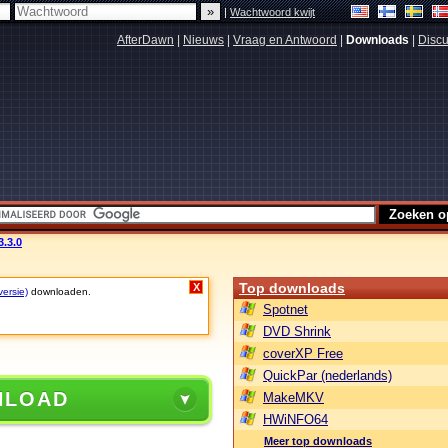
|
Wachtwoord kwijt
AfterDawn
|
Nieuws
|
Vraag en Antwoord
|
Downloads
|
Discu
3.3.0
Top downloads
X
versie)
downloaden.
Spotnet
DVD Shrink
coverXP Free
QuickPar (nederlands)
NLOAD
MakeMKV
HWiNFO64
Meer top downloads