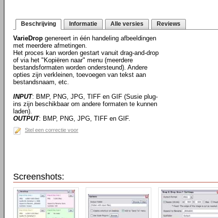
Beschrijving
Informatie
Alle versies
Reviews
VarieDrop
genereert in één handeling afbeeldingen
met meerdere afmetingen.
Het proces kan worden gestart vanuit drag-and-drop
of via het "Kopiëren naar" menu (meerdere
bestandsformaten worden ondersteund). Andere
opties zijn verkleinen, toevoegen van tekst aan
bestandsnaam, etc.
INPUT
: BMP, PNG, JPG, TIFF en GIF (Susie plug-
ins zijn beschikbaar om andere formaten te kunnen
laden).
OUTPUT
: BMP, PNG, JPG, TIFF en GIF.
Stel een correctie voor
Screenshots: