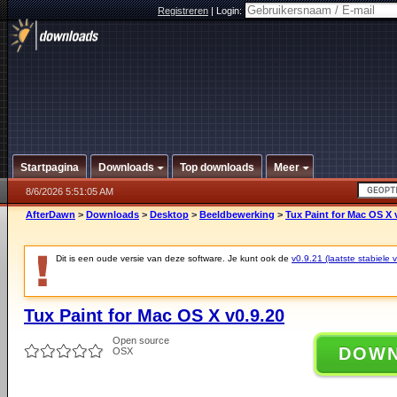
Registreren
|
Login:
Startpagina
Downloads
Top downloads
Meer
8/6/2026 5:51:05 AM
AfterDawn
>
Downloads
>
Desktop
>
Beeldbewerking
>
Tux Paint for Mac OS X 
Dit is een oude versie van deze software. Je kunt ook de
v0.9.21 (laatste stabiele v
Tux Paint for Mac OS X v0.9.20
Open source
DOW
OSX